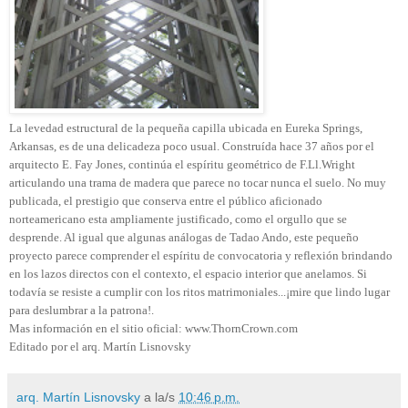
La levedad estructural de la pequeña capilla ubicada en Eureka Springs,
Arkansas, es de una delicadeza poco usual. Construída hace 37 años por el
arquitecto E. Fay Jones, continúa el espíritu geométrico de F.Ll.Wright
articulando una trama de madera que parece no tocar nunca el suelo. No muy
publicada, el prestigio que conserva entre el público aficionado
norteamericano esta ampliamente justificado, como el orgullo que se
desprende. Al igual que algunas análogas de Tadao Ando, este pequeño
proyecto parece comprender el espíritu de convocatoria y reflexión brindando
en los lazos directos con el contexto, el espacio interior que anelamos.
Si
todavía se resiste a cumplir con los ritos matrimoniales...¡mire que lindo lugar
para deslumbrar a la patrona!.
Mas información en el sitio oficial: www.ThornCrown.com
Editado por el arq. Martín Lisnovsky
arq. Martín Lisnovsky
a la/s
10:46 p.m.